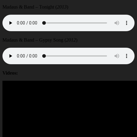
Madaus & Band – Tonight (
2013
)
Madaus & Band – Gypsy Song (
2012
)
Videos: