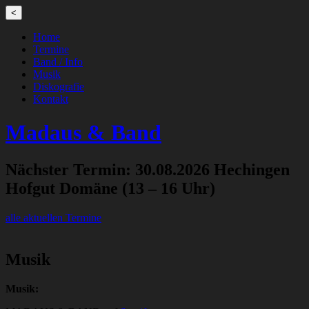
Main
Skip
<
to
menu
content
Home
Termine
Band / Info
Musik
Diskografie
Kontakt
Madaus
&
Band
Nächster Termin: 30.08.2026 Hechingen
Hofgut Domäne (13 – 16 Uhr)
alle aktuellen Termine
Musik
Musik: