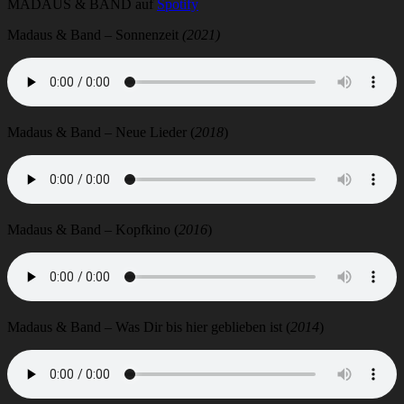
MADAUS & BAND auf
Spotify
Madaus & Band – Sonnenzeit
(2021)
Madaus & Band – Neue Lieder (
2018
)
Madaus & Band – Kopfkino (
2016
)
Madaus & Band – Was Dir bis hier geblieben ist (
2014
)