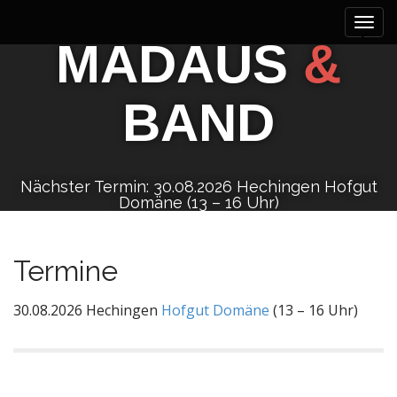
M
S
k
a
<
MADAUS
&
i
i
p
n
t
m
BAND
o
e
c
n
o
n
u
t
Nächster Termin: 30.08.2026 Hechingen Hofgut
Domäne (13 – 16 Uhr)
e
n
t
Termine
30.08.2026 Hechingen
Hofgut Domäne
(13 – 16 Uhr)